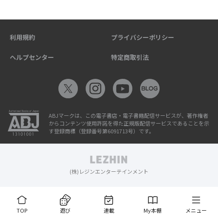
利用規約
プライバシーポリシー
ヘルプセンター
特定商取引法
ABJマークは、この電子書店・電子書籍配信サービスが、著作権者
からコンテンツ使用許諾を得た正規版配信サービスであることを示
す登録商標（登録番号第6091713号）です。
(株)レジンエンターテインメント
TOP
遊び
連載
My本棚
メニュー