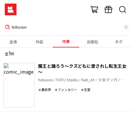
作家
全体
作品
出版社
タグ
1
全
件
魔王と踊ろう～クズどもに愛されし転生王女
～
Yubuson / TOFU Studio / Nab_At
・
少女マンガ / 総
合
＃
異世界
＃
ファンタジー
＃
恋愛