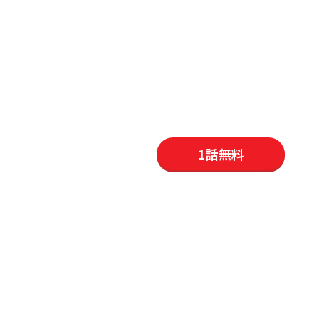
1
話無料