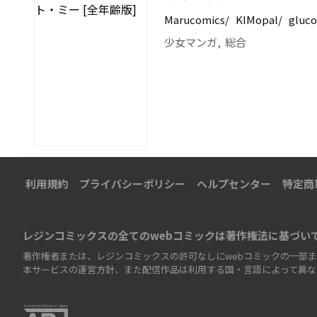
Marucomics
/
KIMopal
/
gluco
少女マンガ
,
総合
利用規約
プライバシーポリシー
ヘルプセンター
特定商
レジンコミックスの全てのwebコミックは著作権法に基づい
著作権者または、レジンコミックスの許可なしにwebコミックの一部ま
本サービスの運営方針、また配信作品は利用する国・言語によって異な