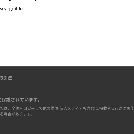
se
/
guildo
取引法
て保護されています。
たは、全体をコピーして他の媒体(個人メディアも含む)に掲載する行為は著作
る場合があります。