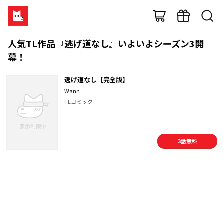
人気TL作品『逃げ道なし』いよいよシーズン3開
幕！
逃げ道なし【完全版】
Wann
TLコミック
3
話無料