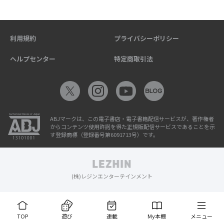
利用規約
プライバシーポリシー
ヘルプセンター
特定商取引法
ABJマークは、この電子書店・電子書籍配信サービスが、著作権者
からコンテンツ使用許諾を得た正規版配信サービスであることを示
す登録商標（登録番号第6091713号）です。
(株)レジンエンターテインメント
TOP
遊び
連載
My本棚
メニュー