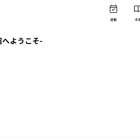
連載
本
沼へようこそ-