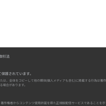
取引法
て保護されています。
たは、全体をコピーして他の媒体(個人メディアも含む)に掲載する行為は著作
る場合があります。
、著作権者からコンテンツ使用許諾を得た正規版配信サービスであることを示す登