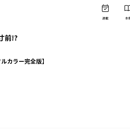
連載
本
前!?
フルカラー完全版】