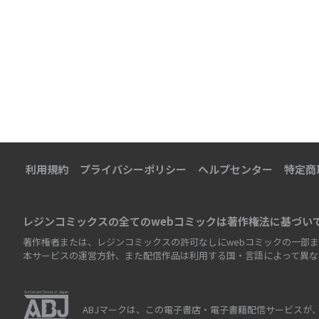
利用規約
プライバシーポリシー
ヘルプセンター
特定商
レジンコミックスの全てのwebコミックは著作権法に基づい
著作権者または、レジンコミックスの許可なしにwebコミックの一部ま
本サービスの運営方針、また配信作品は利用する国・言語によって異な
ABJマークは、この電子書店・電子書籍配信サービスが