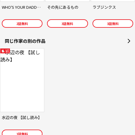
WHO'S YOUR DADDY? 俺を孕ませたのは…?
その先にあるもの
ラブジンクス
2
話無料
3
話無料
3
話無料
同じ作家の別の作品
水辺の夜 【試し読み】
1
話無料