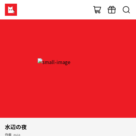
水辺の夜
作者
euja