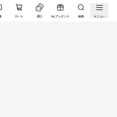
棚
カート
遊び
Myプレゼント
検索
メニュー