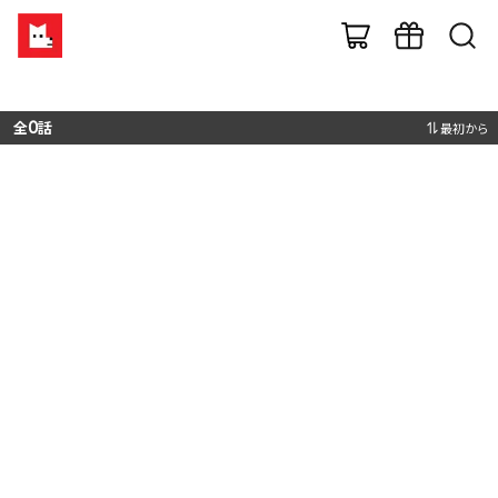
全
0
話
最初から