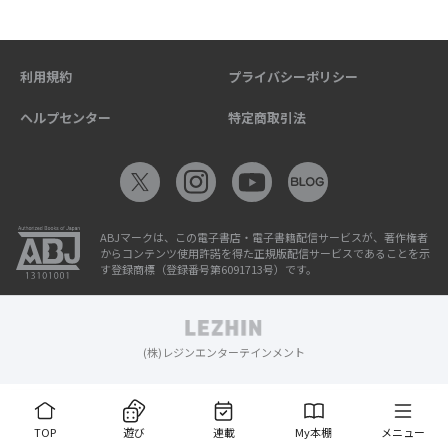
利用規約
プライバシーポリシー
ヘルプセンター
特定商取引法
ABJマークは、この電子書店・電子書籍配信サービスが、著作権者
からコンテンツ使用許諾を得た正規版配信サービスであることを示
す登録商標（登録番号第6091713号）です。
(株)レジンエンターテインメント
TOP
遊び
連載
My本棚
メニュー