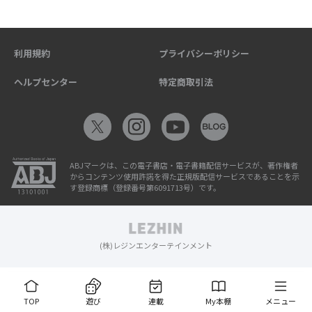
利用規約
プライバシーポリシー
ヘルプセンター
特定商取引法
ABJマークは、この電子書店・電子書籍配信サービスが、著作権者
からコンテンツ使用許諾を得た正規版配信サービスであることを示
す登録商標（登録番号第6091713号）です。
(株)レジンエンターテインメント
TOP
遊び
連載
My本棚
メニュー