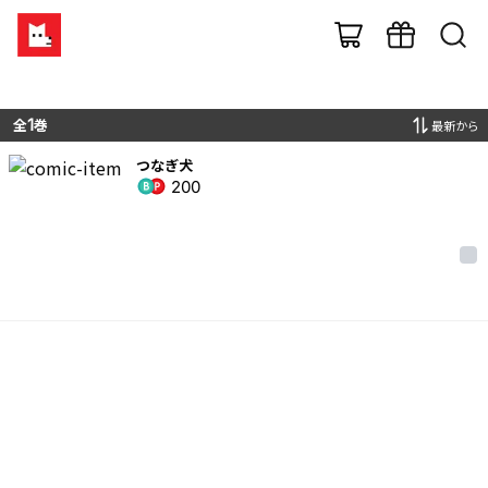
全
1
巻
最新から
つなぎ犬
200