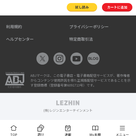
試し読み
カートに追加
利用規約
プライバシーポリシー
ヘルプセンター
特定商取引法
ABJマークは、この電子書店・電子書籍配信サービスが、著作権者
からコンテンツ使用許諾を得た正規版配信サービスであることを示
す登録商標（登録番号第6091713号）です。
(株)レジンエンターテインメント
TOP
遊び
連載
My本棚
メニュー