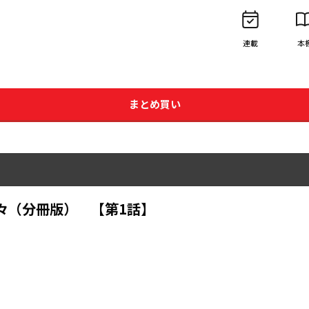
連載
本
まとめ買い
々（分冊版） 【第1話】