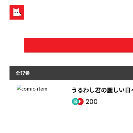
全
巻
17
うるわし君の麗しい日
200