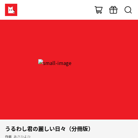
うるわし君の麗しい日々（分冊版）
作者
あさひよひ