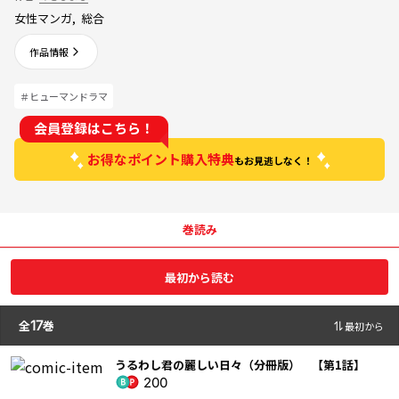
女性マンガ
,
総合
作品情報
＃ヒューマンドラマ
会員登録はこちら！
お得なポイント購入特典
もお見逃しなく！
巻読み
最初から読む
全
17
巻
最初から
うるわし君の麗しい日々（分冊版） 【第1話】
200