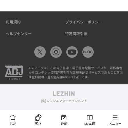
利用規約
プライバシーポリシー
ヘルプセンター
特定商取引法
ABJマークは、この電子書店・電子書籍配信サービスが、著作権者
からコンテンツ使用許諾を得た正規版配信サービスであることを示
す登録商標（登録番号第6091713号）です。
(株)レジンエンターテインメント
TOP
遊び
連載
My本棚
メニュー