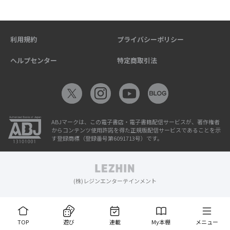
利用規約
プライバシーポリシー
ヘルプセンター
特定商取引法
ABJマークは、この電子書店・電子書籍配信サービスが、著作権者
からコンテンツ使用許諾を得た正規版配信サービスであることを示
す登録商標（登録番号第6091713号）です。
(株)レジンエンターテインメント
TOP
遊び
連載
My本棚
メニュー