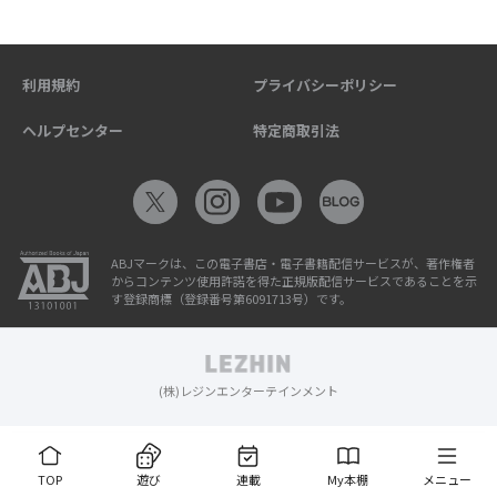
利用規約
プライバシーポリシー
ヘルプセンター
特定商取引法
ABJマークは、この電子書店・電子書籍配信サービスが、著作権者
からコンテンツ使用許諾を得た正規版配信サービスであることを示
す登録商標（登録番号第6091713号）です。
(株)レジンエンターテインメント
TOP
遊び
連載
My本棚
メニュー