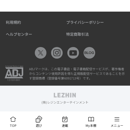
利用規約
プライバシーポリシー
ヘルプセンター
特定商取引法
ABJマークは、この電子書店・電子書籍配信サービスが、著作権者
からコンテンツ使用許諾を得た正規版配信サービスであることを示
す登録商標（登録番号第6091713号）です。
(株)レジンエンターテインメント
TOP
遊び
連載
My本棚
メニュー