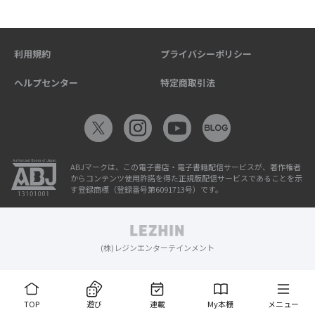
利用規約
プライバシーポリシー
ヘルプセンター
特定商取引法
ABJマークは、この電子書店・電子書籍配信サービスが、著作権者
からコンテンツ使用許諾を得た正規版配信サービスであることを示
す登録商標（登録番号第6091713号）です。
(株)レジンエンターテインメント
TOP
遊び
連載
My本棚
メニュー