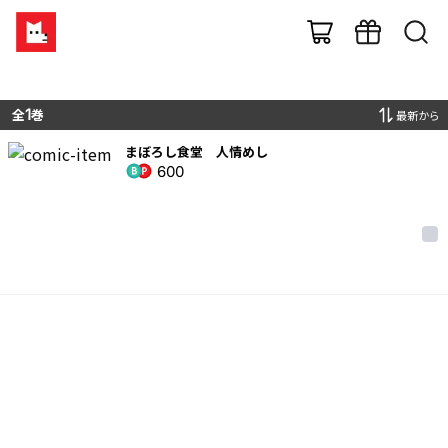
全
1
巻
最新から
まぼろし食堂 人情めし
600