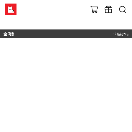
全
0
話
最初から