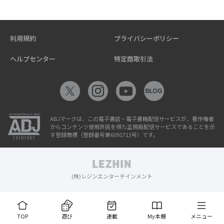
利用規約
プライバシーポリシー
ヘルプセンター
特定商取引法
ABJマークは、この電子書店・電子書籍配信サービスが、著作権者
からコンテンツ使用許諾を得た正規版配信サービスであることを示
す登録商標（登録番号第6091713号）です。
(株)レジンエンターテインメント
TOP
遊び
連載
My本棚
メニュー