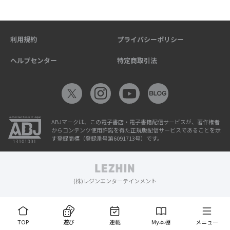
利用規約
プライバシーポリシー
ヘルプセンター
特定商取引法
ABJマークは、この電子書店・電子書籍配信サービスが、著作権者
からコンテンツ使用許諾を得た正規版配信サービスであることを示
す登録商標（登録番号第6091713号）です。
(株)レジンエンターテインメント
TOP
遊び
連載
My本棚
メニュー