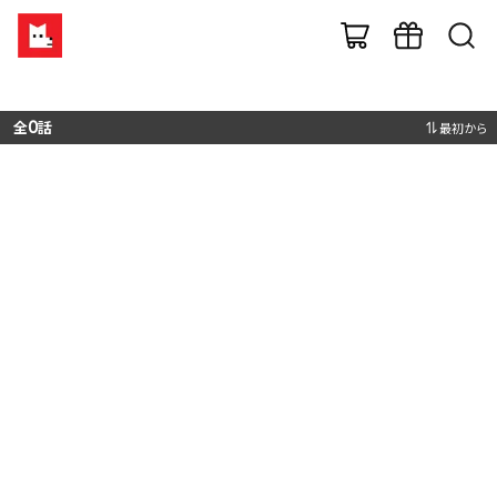
全
0
話
最初から