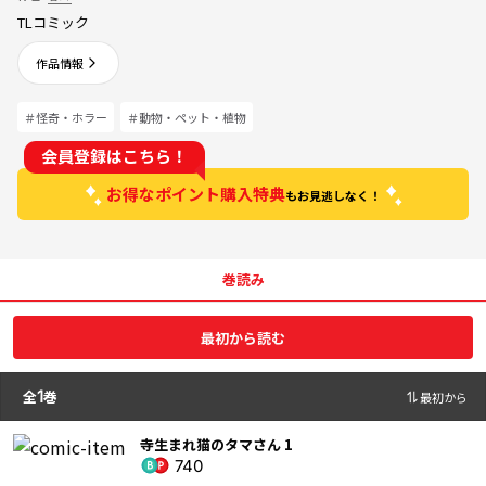
TLコミック
作品情報
＃怪奇・ホラー
＃動物・ペット・植物
会員登録はこちら！
お得なポイント購入特典
もお見逃しなく！
巻読み
最初から読む
全
1
巻
最初から
寺生まれ猫のタマさん 1
740