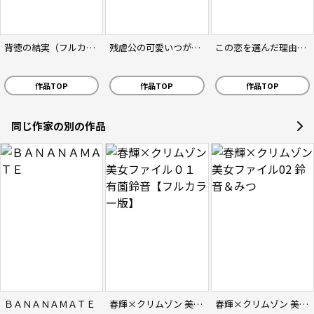
背徳の結実（フルカラー）
残虐公の可愛いつがい 愛したがりな旦那様に初めてを捧げます（分冊版）
この恋を選んだ理由～アルファの執愛
作品TOP
作品TOP
作品TOP
同じ作家の別の作品
ＢＡＮＡＮＡＭＡＴＥ
春輝×クリムゾン 美女ファイル０１ 有薗鈴音【フルカラー版】
春輝×クリムゾン 美女ファイル02 鈴音＆みつ