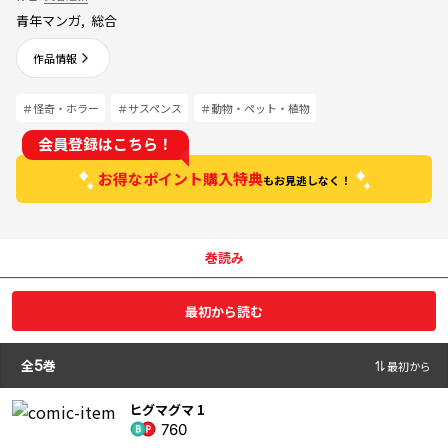
青年マンガ
,
総合
作品情報
＃怪奇・ホラー
＃サスペンス
＃動物・ペット・植物
会員登録はこちら！
お得なポイント購入特典
もお見逃しなく！
巻読み
最初から読む
全
5
巻
最初から
ヒグマグマ 1
760