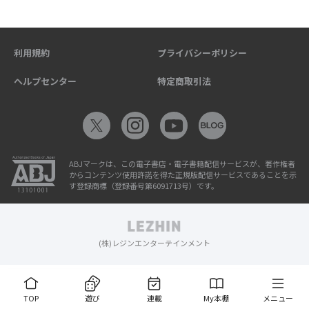
利用規約
プライバシーポリシー
ヘルプセンター
特定商取引法
ABJマークは、この電子書店・電子書籍配信サービスが、著作権者
からコンテンツ使用許諾を得た正規版配信サービスであることを示
す登録商標（登録番号第6091713号）です。
(株)レジンエンターテインメント
TOP
遊び
連載
My本棚
メニュー