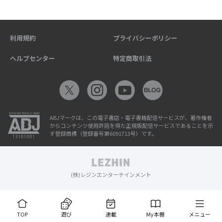
利用規約
プライバシーポリシー
ヘルプセンター
特定商取引法
ABJマークは、この電子書店・電子書籍配信サービスが、著作権者
からコンテンツ使用許諾を得た正規版配信サービスであることを示
す登録商標（登録番号第6091713号）です。
(株)レジンエンターテインメント
TOP
遊び
連載
My本棚
メニュー