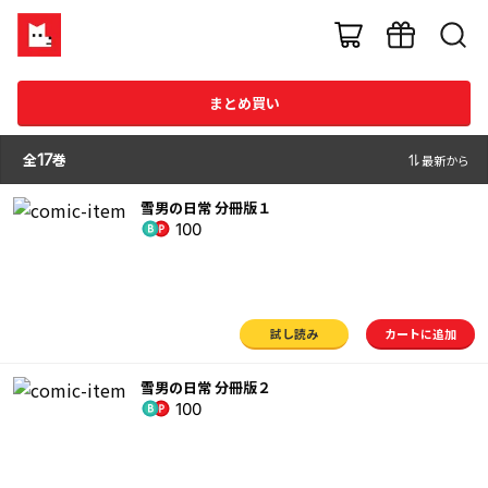
まとめ買い
全
17
巻
最新から
雪男の日常 分冊版１
100
試し読み
カートに追加
雪男の日常 分冊版２
100