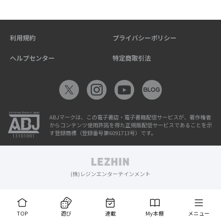
利用規約
プライバシーポリシー
ヘルプセンター
特定商取引法
ABJマークは、この電子書店・電子書籍配信サービスが、著作権者
からコンテンツ使用許諾を得た正規版配信サービスであることを示
す登録商標（登録番号第6091713号）です。
(株)レジンエンターテインメント
TOP
遊び
連載
My本棚
メニュー