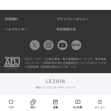
利用規約
プライバシーポリシー
ヘルプセンター
特定商取引法
ABJマークは、この電子書店・電子書籍配信サービスが、著作権者
からコンテンツ使用許諾を得た正規版配信サービスであることを示
す登録商標（登録番号第6091713号）です。
(株)レジンエンターテインメント
TOP
遊び
連載
My本棚
メニュー