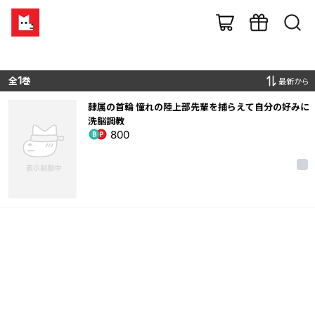
全
1
巻
最新から
隷属の首輪 憧れの陸上部先輩を捕らえて自分の好みに
洗脳調教
800