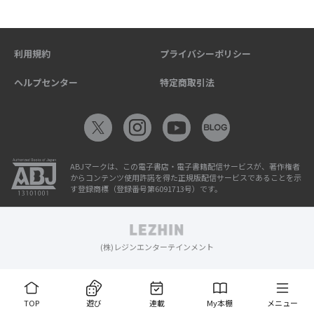
利用規約
プライバシーポリシー
ヘルプセンター
特定商取引法
ABJマークは、この電子書店・電子書籍配信サービスが、著作権者
からコンテンツ使用許諾を得た正規版配信サービスであることを示
す登録商標（登録番号第6091713号）です。
(株)レジンエンターテインメント
TOP
遊び
連載
My本棚
メニュー