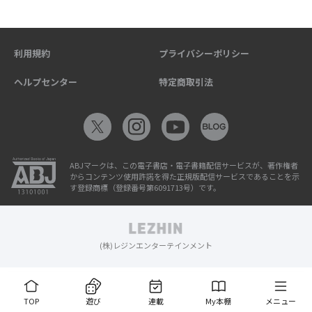
利用規約
プライバシーポリシー
ヘルプセンター
特定商取引法
ABJマークは、この電子書店・電子書籍配信サービスが、著作権者
からコンテンツ使用許諾を得た正規版配信サービスであることを示
す登録商標（登録番号第6091713号）です。
(株)レジンエンターテインメント
TOP
遊び
連載
My本棚
メニュー