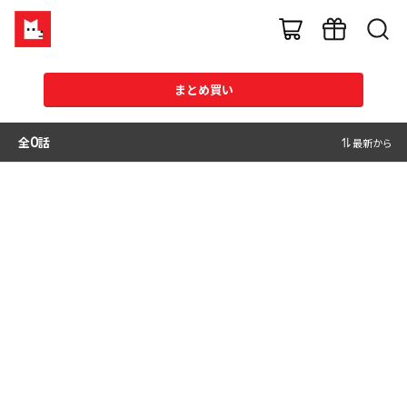
まとめ買い
全
0
話
最新から