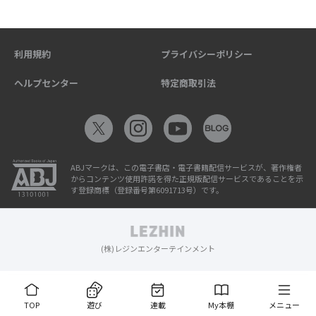
利用規約
プライバシーポリシー
ヘルプセンター
特定商取引法
ABJマークは、この電子書店・電子書籍配信サービスが、著作権者
からコンテンツ使用許諾を得た正規版配信サービスであることを示
す登録商標（登録番号第6091713号）です。
(株)レジンエンターテインメント
TOP
遊び
連載
My本棚
メニュー