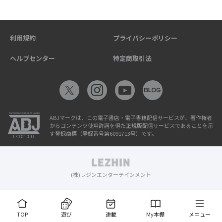
利用規約
プライバシーポリシー
ヘルプセンター
特定商取引法
ABJマークは、この電子書店・電子書籍配信サービスが、著作権者
からコンテンツ使用許諾を得た正規版配信サービスであることを示
す登録商標（登録番号第6091713号）です。
(株)レジンエンターテインメント
TOP
遊び
連載
My本棚
メニュー