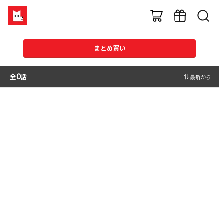
まとめ買い
全
0
話
最新から