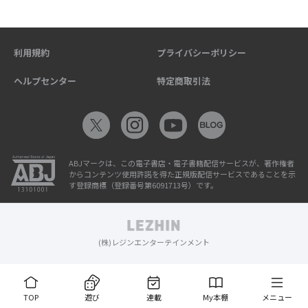
利用規約
プライバシーポリシー
ヘルプセンター
特定商取引法
ABJマークは、この電子書店・電子書籍配信サービスが、著作権者
からコンテンツ使用許諾を得た正規版配信サービスであることを示
す登録商標（登録番号第6091713号）です。
(株)レジンエンターテインメント
TOP
遊び
連載
My本棚
メニュー