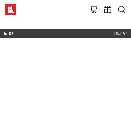
全
0
話
最初から