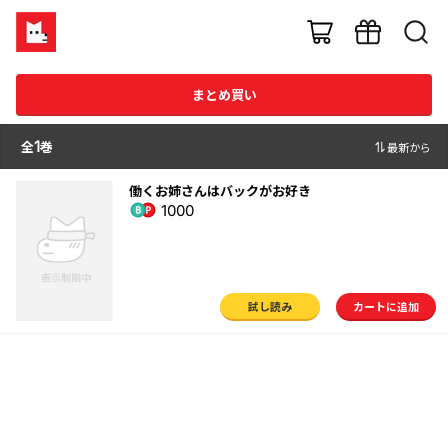
まとめ買い
全
1
巻
最新から
働くお姉さんはバックがお好き
1000
試し読み
カートに追加