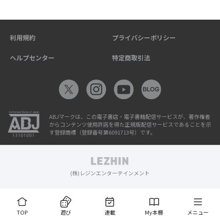
利用規約
プライバシーポリシー
ヘルプセンター
特定商取引法
ABJマークは、この電子書店・電子書籍配信サービスが、著作権者
からコンテンツ使用許諾を得た正規版配信サービスであることを示
す登録商標（登録番号第6091713号）です。
(株)レジンエンターテインメント
TOP
遊び
連載
My本棚
メニュー