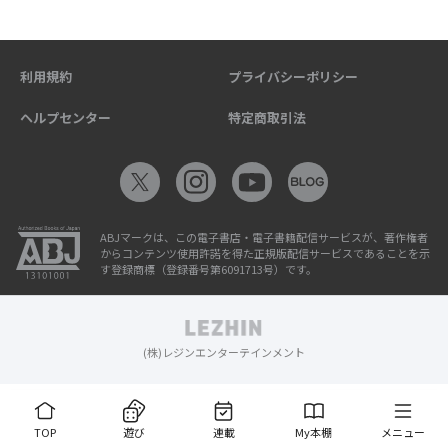
利用規約
プライバシーポリシー
ヘルプセンター
特定商取引法
ABJマークは、この電子書店・電子書籍配信サービスが、著作権者
からコンテンツ使用許諾を得た正規版配信サービスであることを示
す登録商標（登録番号第6091713号）です。
(株)レジンエンターテインメント
TOP
遊び
連載
My本棚
メニュー