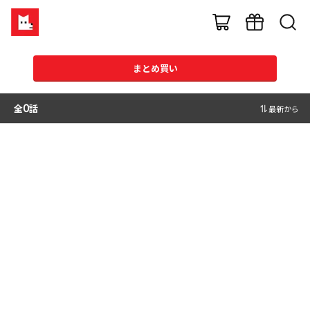
まとめ買い
全
0
話
最新から