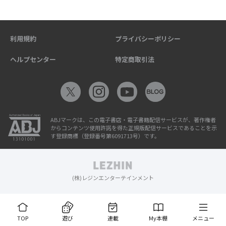
利用規約
プライバシーポリシー
ヘルプセンター
特定商取引法
ABJマークは、この電子書店・電子書籍配信サービスが、著作権者
からコンテンツ使用許諾を得た正規版配信サービスであることを示
す登録商標（登録番号第6091713号）です。
(株)レジンエンターテインメント
TOP
遊び
連載
My本棚
メニュー