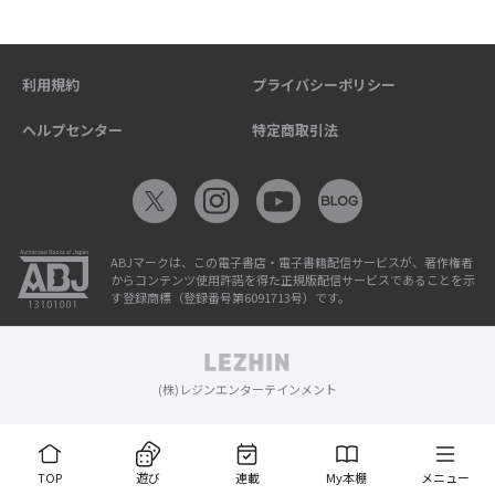
利用規約
プライバシーポリシー
ヘルプセンター
特定商取引法
ABJマークは、この電子書店・電子書籍配信サービスが、著作権者
からコンテンツ使用許諾を得た正規版配信サービスであることを示
す登録商標（登録番号第6091713号）です。
(株)レジンエンターテインメント
TOP
遊び
連載
My本棚
メニュー