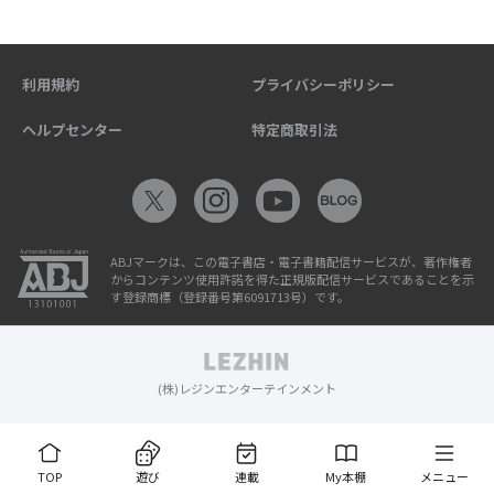
利用規約
プライバシーポリシー
ヘルプセンター
特定商取引法
ABJマークは、この電子書店・電子書籍配信サービスが、著作権者
からコンテンツ使用許諾を得た正規版配信サービスであることを示
す登録商標（登録番号第6091713号）です。
(株)レジンエンターテインメント
TOP
遊び
連載
My本棚
メニュー