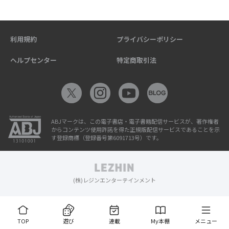
利用規約
プライバシーポリシー
ヘルプセンター
特定商取引法
ABJマークは、この電子書店・電子書籍配信サービスが、著作権者
からコンテンツ使用許諾を得た正規版配信サービスであることを示
す登録商標（登録番号第6091713号）です。
(株)レジンエンターテインメント
TOP
遊び
連載
My本棚
メニュー