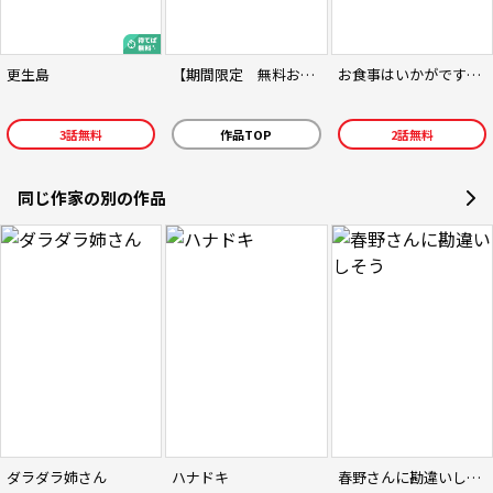
更生島
【期間限定 無料お試し版】【単話版】ゾンビのあふれた世界で俺だけが襲われない（フルカラー）
お食事はいかがですか?
3
話無料
作品TOP
2
話無料
同じ作家の別の作品
ダラダラ姉さん
ハナドキ
春野さんに勘違いしそう