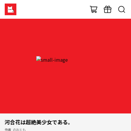
河合花は超絶美少女である。
作者
のおとも