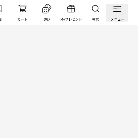
棚
カート
遊び
Myプレゼント
検索
メニュー