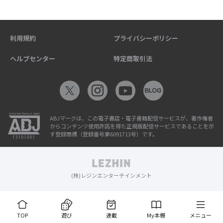
利用規約
プライバシーポリシー
ヘルプセンター
特定商取引法
ABJマークは、この電子書店・電子書籍配信サービスが、著作権者
からコンテンツ使用許諾を得た正規版配信サービスであることを示
す登録商標（登録番号第6091713号）です。
(株)レジンエンターテインメント
TOP
遊び
連載
My本棚
メニュー