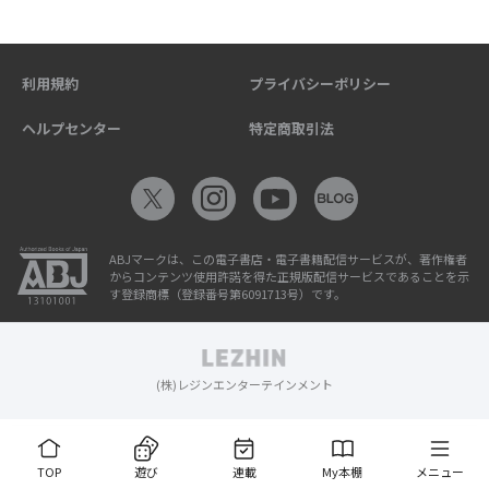
利用規約
プライバシーポリシー
ヘルプセンター
特定商取引法
ABJマークは、この電子書店・電子書籍配信サービスが、著作権者
からコンテンツ使用許諾を得た正規版配信サービスであることを示
す登録商標（登録番号第6091713号）です。
(株)レジンエンターテインメント
TOP
遊び
連載
My本棚
メニュー