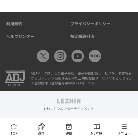
利用規約
プライバシーポリシー
ヘルプセンター
特定商取引法
ABJマークは、この電子書店・電子書籍配信サービスが、著作権者
からコンテンツ使用許諾を得た正規版配信サービスであることを示
す登録商標（登録番号第6091713号）です。
(株)レジンエンターテインメント
TOP
遊び
連載
My本棚
メニュー