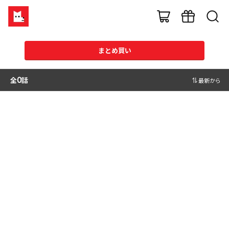
まとめ買い
全
0
話
最新から