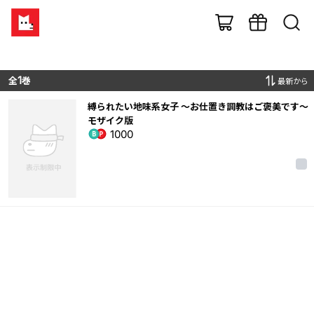
全
1
巻
最新から
縛られたい地味系女子 ～お仕置き調教はご褒美です～
モザイク版
1000