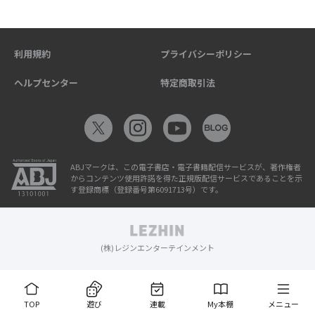
利用規約
プライバシーポリシー
ヘルプセンター
特定商取引法
ABJマークは、この電子書店・電子書籍配信サービスが、著作権者
からコンテンツ使用許諾を得た正規版配信サービスであることを示
す登録商標（登録番号第6091713号）です。
(株)レジンエンターテインメント
TOP
遊び
連載
My本棚
メニュー