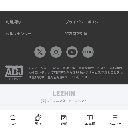
利用規約
プライバシーポリシー
ヘルプセンター
特定商取引法
ABJマークは、この電子書店・電子書籍配信サービスが、著作権者
からコンテンツ使用許諾を得た正規版配信サービスであることを示
す登録商標（登録番号第6091713号）です。
(株)レジンエンターテインメント
TOP
遊び
連載
My本棚
メニュー