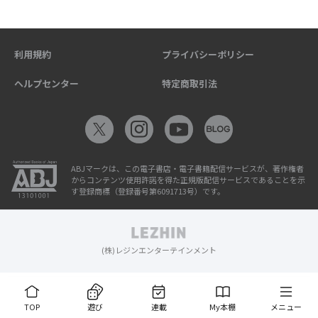
利用規約
プライバシーポリシー
ヘルプセンター
特定商取引法
ABJマークは、この電子書店・電子書籍配信サービスが、著作権者
からコンテンツ使用許諾を得た正規版配信サービスであることを示
す登録商標（登録番号第6091713号）です。
(株)レジンエンターテインメント
TOP
遊び
連載
My本棚
メニュー