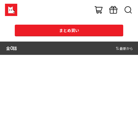
まとめ買い
全
0
話
最新から