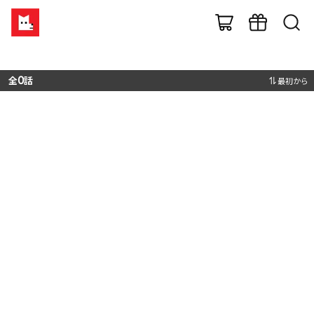
全
0
話
最初から