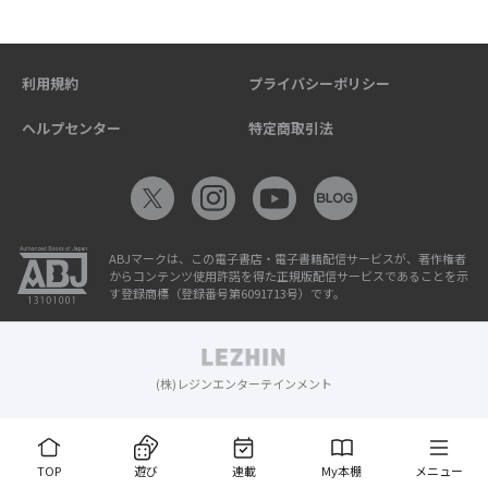
利用規約
プライバシーポリシー
ヘルプセンター
特定商取引法
ABJマークは、この電子書店・電子書籍配信サービスが、著作権者
からコンテンツ使用許諾を得た正規版配信サービスであることを示
す登録商標（登録番号第6091713号）です。
(株)レジンエンターテインメント
TOP
遊び
連載
My本棚
メニュー