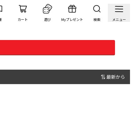
棚
カート
遊び
Myプレゼント
検索
メニュー
最新から