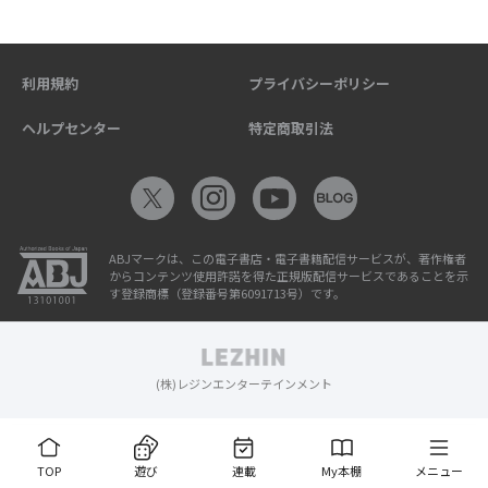
利用規約
プライバシーポリシー
ヘルプセンター
特定商取引法
ABJマークは、この電子書店・電子書籍配信サービスが、著作権者
からコンテンツ使用許諾を得た正規版配信サービスであることを示
す登録商標（登録番号第6091713号）です。
(株)レジンエンターテインメント
TOP
遊び
連載
My本棚
メニュー