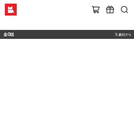
全
0
話
最初から