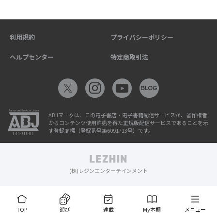
利用規約
プライバシーポリシー
ヘルプセンター
特定商取引法
ABJマークは、この電子書店・電子書籍配信サービスが、著作権者
からコンテンツ使用許諾を得た正規版配信サービスであることを示
す登録商標（登録番号第6091713号）です。
(株)レジンエンターテインメント
TOP
遊び
連載
My本棚
メニュー