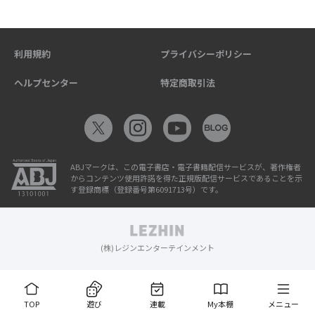
利用規約
プライバシーポリシー
ヘルプセンター
特定商取引法
ABJマークは、この電子書店・電子書籍配信サービスが、著作権者
からコンテンツ使用許諾を得た正規版配信サービスであることを示
す登録商標（登録番号第6091713号）です。
(株)レジンエンターテインメント
TOP
遊び
連載
My本棚
メニュー